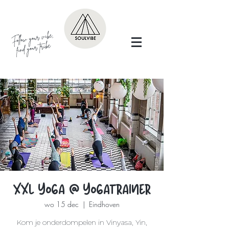
Follow your vibe,
find your tribe
XXL Yoga @ Yogatrainer
wo 15 dec
  |  
Eindhoven
Kom je onderdompelen in Vinyasa, Yin,