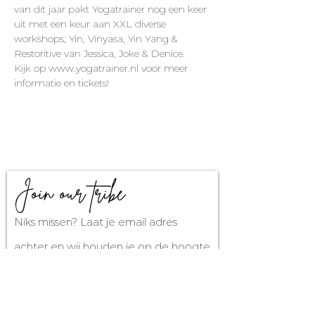
van dit jaar pakt Yogatrainer nog een keer 
uit met een keur aan XXL diverse 
workshops; Yin, Vinyasa, Yin Yang & 
Restoritive van Jessica, Joke & Denice. 
Kijk op www.yogatrainer.nl voor meer 
informatie en tickets! 
Join our tribe
Niks missen? Laat je email adres
achter en wij houden je op de hoogte
van alle events, lessen, retreats en
meer!