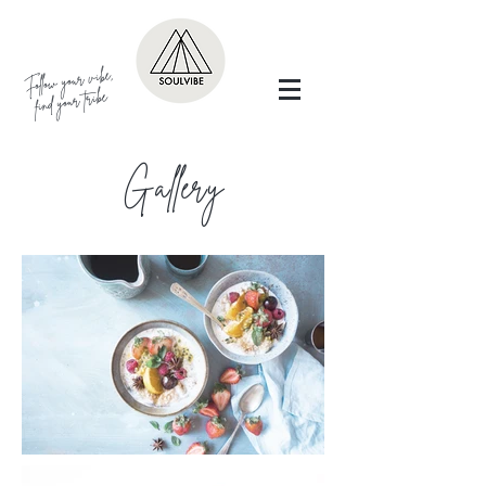
Follow your vibe,
find your tribe
Gallery