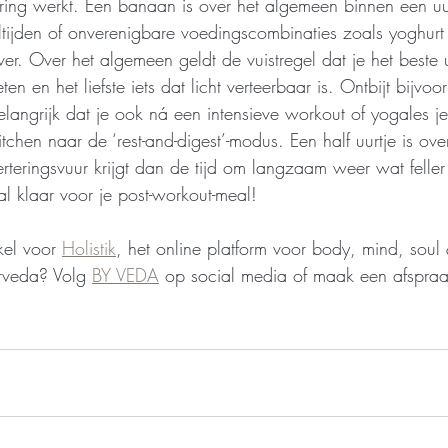
ering werkt. Een banaan is over het algemeen binnen een uu
jden of onverenigbare voedingscombinaties zoals yoghurt me
er. Over het algemeen geldt de vuistregel dat je het beste ui
en en het liefste iets dat licht verteerbaar is. Ontbijt bijvoo
belangrijk dat je ook ná een intensieve workout of yogales j
itchen naar de ‘rest-and-digest’-modus. Een half uurtje is ov
erteringsvuur krijgt dan de tijd om langzaam weer wat feller
l klaar voor je post-workout-meal!
kel voor 
Holistik
, het online platform voor body, mind, soul
rveda? Volg 
BY VEDA
 op social media of maak een afspraa