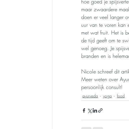
hoe goed je spijsvert
maar zwaardere maalti
doen er veel langer ov
uur van te voren kan et
met wat fruit. Het is 
de tijd geeft om te sw
wel genoeg. Je spijsv
branden en is helemaa
Nicole schreef dit arti
Meer weten over Ayu
persoonlijk consult!
ayurveda
yoga
food