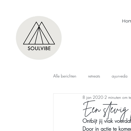
Ho
Alle berichten
retreats
ayurveda
8 jan 2020
2 minuten om t
Een stevig p
Ontbijt jij vlak voord
Door in actie te komen