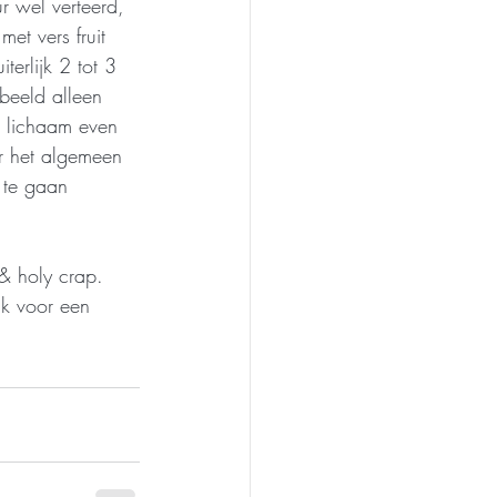
r wel verteerd, 
t vers fruit 
terlijk 2 tot 3 
rbeeld alleen 
e lichaam even 
er het algemeen 
 te gaan 
 & holy crap. 
k voor een 