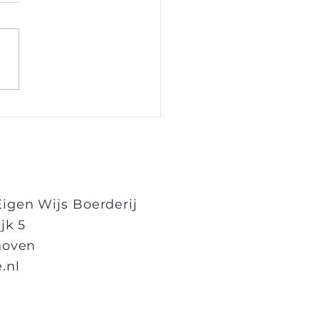
akra: zó communiceer jij vanuit
entieke zelf
gen Wijs Boerderij
jk 5
hoven
.nl