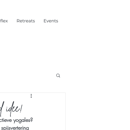
flex
Retreats
Events
 idee!
actieve yogales? 
spijsvertering 