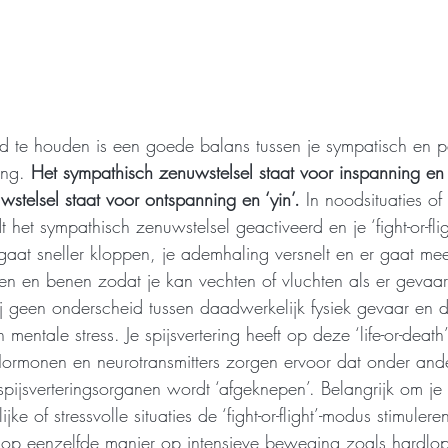
 te houden is een goede balans tussen je sympatisch en p
ng. 
Het sympathisch zenuwstelsel staat voor inspanning en 
stelsel staat voor ontspanning en ‘yin’. 
In noodsituaties of 
et sympathisch zenuwstelsel geactiveerd en je ‘fight-or-fli
 gaat sneller kloppen, je ademhaling versnelt en er gaat me
en en benen zodat je kan vechten of vluchten als er gevaar 
 geen onderscheid tussen daadwerkelijk fysiek gevaar en 
mentale stress. Je spijsvertering heeft op deze ‘life-or-deat
 Hormonen en neurotransmitters zorgen ervoor dat onder and
pijsverteringsorganen wordt ‘afgeknepen’. Belangrijk om je t
jke of stressvolle situaties de ‘fight-or-flight’-modus stimuleren
 op eenzelfde manier op intensieve beweging zoals hardlo