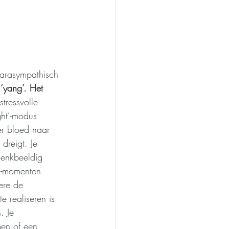
arasympathisch 
‘yang’. Het 
stressvolle 
ght’-modus 
er bloed naar 
dreigt. Je 
denkbeeldig 
h’-momenten 
ere de 
e realiseren is 
. Je 
pen of een 