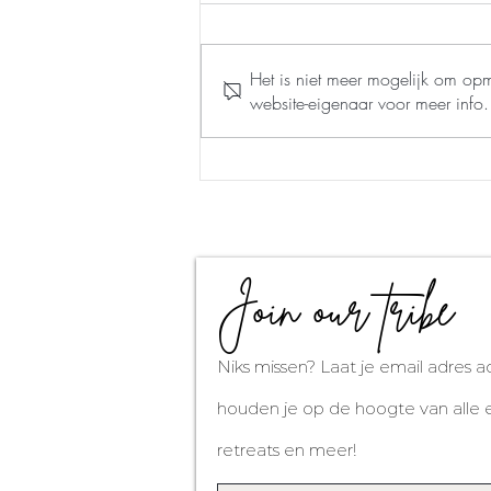
Het is niet meer mogelijk om op
website-eigenaar voor meer info.
Ayurveda helpt je de kerst door met
deze tips!
Join our tribe
Niks missen? Laat je email adres a
houden je op de hoogte van alle e
retreats en meer!