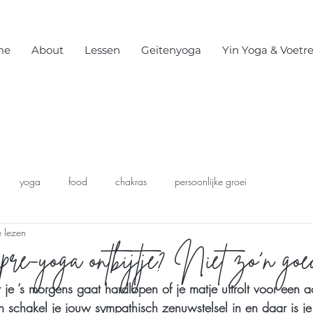
me
About
Lessen
Geitenyoga
Yin Yoga & Voetre
yoga
food
chakras
persoonlijke groei
e lezen
re-yoga ontbijtje? Niet zo'n goed
at je ’s morgens gaat hardlopen of je matje uitrolt voor een 
 schakel je jouw sympathisch zenuwstelsel in en daar is je 