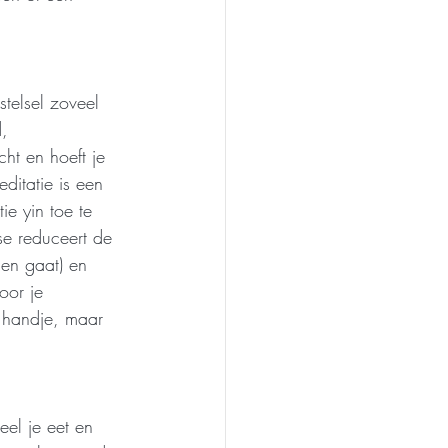
telsel zoveel 
, 
ht en hoeft je 
editatie is een 
e yin toe te 
se reduceert de 
en gaat) en 
oor je 
n handje, maar 
eel je eet en 