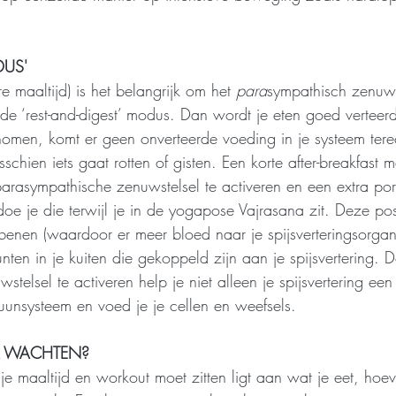
DUS'
e maaltijd) is het belangrijk om het 
para
sympathisch zenuws
 de ‘rest-and-digest’ modus. Dan wordt je eten goed verteerd
omen, komt er geen onverteerde voeding in je systeem terec
sschien iets gaat rotten of gisten. Een korte after-breakfast m
rasympathische zenuwstelsel te activeren en een extra porti
doe je die terwijl je in de yogapose Vajrasana zit. Deze po
benen (waardoor er meer bloed naar je spijsverteringsorgan
ten in je kuiten die gekoppeld zijn aan je spijsvertering. D
telsel te activeren help je niet alleen je spijsvertering ee
muunsysteem en voed je je cellen en weefsels.
K WACHTEN?
 je maaltijd en workout moet zitten ligt aan wat je eet, hoev