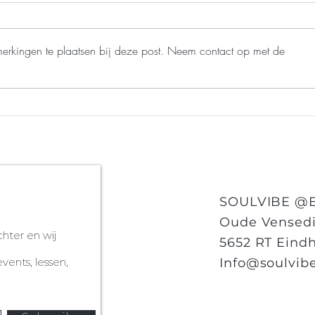
merkingen te plaatsen bij deze post. Neem contact op met de
7 Ayurvedische eyeopeners voor coffee
Keelch
lovers
je auth
SOULVIBE @Ei
Oude Vensedi
chter en wij
5652 RT Eind
vents, lessen,
Info@soulvibe