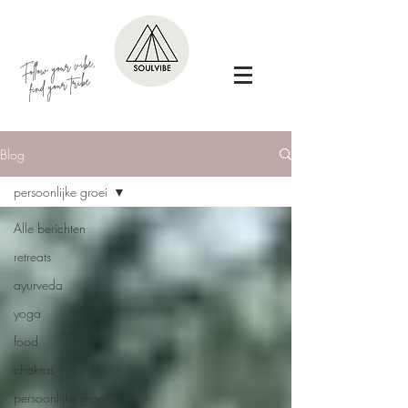
Follow your vibe,
find your tribe
Blog
persoonlijke groei
Alle berichten
retreats
ayurveda
yoga
food
chakras
persoonlijke groei